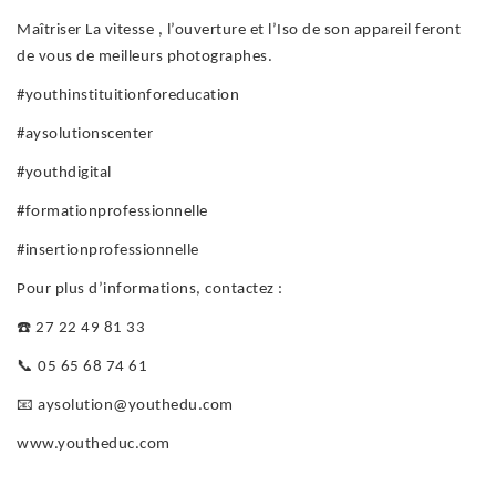
Maîtriser La vitesse , l’ouverture et l’Iso de son appareil feront
de vous de meilleurs photographes.
#youthinstituitionforeducation
#aysolutionscenter
#youthdigital
#formationprofessionnelle
#insertionprofessionnelle
Pour plus d’informations, contactez :
☎️
27 22 49 81 33
📞
05 65 68 74 61
📧
aysolution@youthedu.com
www.youtheduc.com