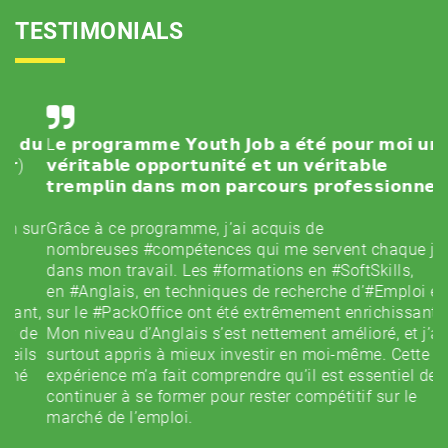
TESTIMONIALS
𝘂
L𝗲 𝗽𝗿𝗼𝗴𝗿𝗮𝗺𝗺𝗲 𝗬𝗼𝘂𝘁𝗵 𝗝𝗼𝗯 𝗮 𝗲́𝘁𝗲́ 𝗽𝗼𝘂𝗿 𝗺𝗼𝗶 𝘂𝗻𝗲
𝗗
𝘃𝗲́𝗿𝗶𝘁𝗮𝗯𝗹𝗲 𝗼𝗽𝗽𝗼𝗿𝘁𝘂𝗻𝗶𝘁𝗲́ 𝗲𝘁 𝘂𝗻 𝘃𝗲́𝗿𝗶𝘁𝗮𝗯𝗹𝗲
𝗛
𝘁𝗿𝗲𝗺𝗽𝗹𝗶𝗻 𝗱𝗮𝗻𝘀 𝗺𝗼𝗻 𝗽𝗮𝗿𝗰𝗼𝘂𝗿𝘀 𝗽𝗿𝗼𝗳𝗲𝘀𝘀𝗶𝗼𝗻𝗻𝗲𝗹.
À
a
ur
Grâce à ce programme, j’ai acquis de
q
nombreuses
#compétences
qui me servent chaque jour
s
dans mon travail. Les
#formations
en
#SoftSkills
,
et
en
#Anglais
, en techniques de recherche d’
#Emploi
et
po
t,
sur le
#PackOffice
ont été extrêmement enrichissantes.
e
e
Mon niveau d’Anglais s’est nettement amélioré, et j’ai
in
s
surtout appris à mieux investir en moi-même. Cette
Av
expérience m’a fait comprendre qu’il est essentiel de
20
continuer à se former pour rester compétitif sur le
l
marché de l’emploi.
u