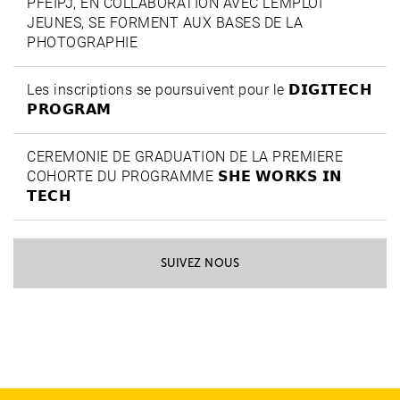
PFEIPJ, EN COLLABORATION AVEC L’EMPLOI
JEUNES, SE FORMENT AUX BASES DE LA
PHOTOGRAPHIE
Les inscriptions se poursuivent pour le 𝗗𝗜𝗚𝗜𝗧𝗘𝗖𝗛
𝗣𝗥𝗢𝗚𝗥𝗔𝗠
CEREMONIE DE GRADUATION DE LA PREMIERE
COHORTE DU PROGRAMME 𝗦𝗛𝗘 𝗪𝗢𝗥𝗞𝗦 𝗜𝗡
𝗧𝗘𝗖𝗛
SUIVEZ NOUS