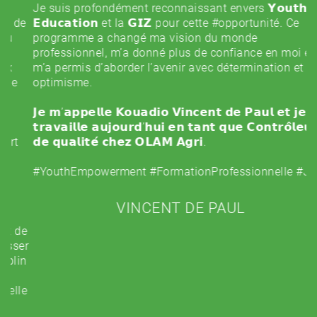
je
Je suis profondément reconnaissant envers 𝗬𝗼𝘂𝘁𝗵
de
e
𝗘𝗱𝘂𝗰𝗮𝘁𝗶𝗼𝗻 et la 𝗚𝗜𝗭 pour cette
#opportunité
. Ce
tr
programme a changé ma vision du monde
c
professionnel, m’a donné plus de confiance en moi et
m’a permis d’aborder l’avenir avec détermination et
Dé
optimisme.
p
pe
𝗝𝗲 𝗺’𝗮𝗽𝗽𝗲𝗹𝗹𝗲 𝗞𝗼𝘂𝗮𝗱𝗶𝗼 𝗩𝗶𝗻𝗰𝗲𝗻𝘁 𝗱𝗲 𝗣𝗮𝘂𝗹 𝗲𝘁 𝗷𝗲
d
𝘁𝗿𝗮𝘃𝗮𝗶𝗹𝗹𝗲 𝗮𝘂𝗷𝗼𝘂𝗿𝗱’𝗵𝘂𝗶 𝗲𝗻 𝘁𝗮𝗻𝘁 𝗾𝘂𝗲 𝗖𝗼𝗻𝘁𝗿𝗼̂𝗹𝗲𝘂𝗿
Tr
𝗱𝗲 𝗾𝘂𝗮𝗹𝗶𝘁𝗲́ 𝗰𝗵𝗲𝘇 𝗢𝗟𝗔𝗠 𝗔𝗴𝗿𝗶.
p
t
#YouthEmpowerment
#FormationProfessionnelle
#Jeune
L
te
VINCENT DE PAUL
pr
m
e
p
er
pr
n
d
a
e
l